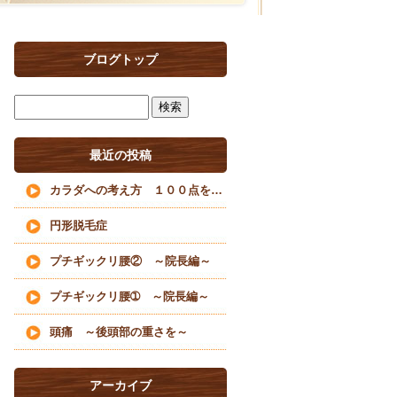
ブログトップ
最近の投稿
カラダへの考え方 １００点を目指すな
円形脱毛症
プチギックリ腰② ～院長編～
プチギックリ腰➀ ～院長編～
頭痛 ～後頭部の重さを～
アーカイブ