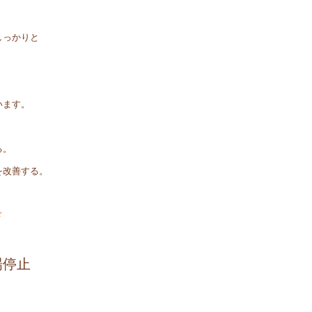
しっかりと
います。
る。
を改善する。
ド
場停止