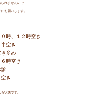
出られませんので
ジにお願いします。
１０時、１２時空き
空き
空き多め
１６時空き
休診
空き
れる状態です。