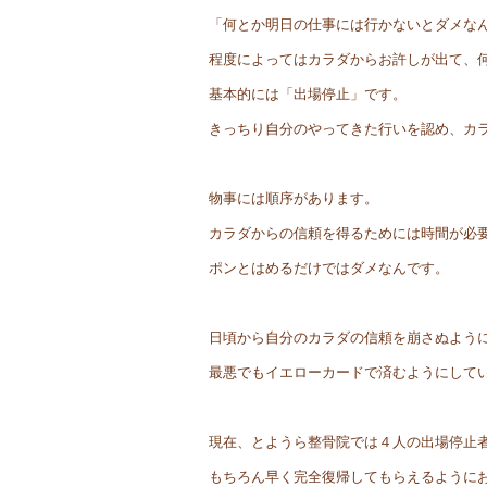
「何とか明日の仕事には行かないとダメな
程度によってはカラダからお許しが出て、
基本的には「出場停止」です。
きっちり自分のやってきた行いを認め、カ
物事には順序があります。
カラダからの信頼を得るためには時間が必
ポンとはめるだけではダメなんです。
日頃から自分のカラダの信頼を崩さぬよう
最悪でもイエローカードで済むようにして
現在、とようら整骨院では４人の出場停止
もちろん早く完全復帰してもらえるように