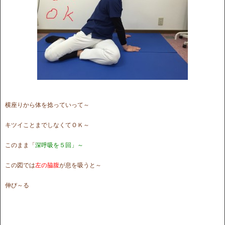
横座りから体を捻っていって～
キツイことまでしなくてＯＫ～
このまま「
深呼吸を５回」～
この図では
左の脇腹
が息を吸うと～
伸び～る