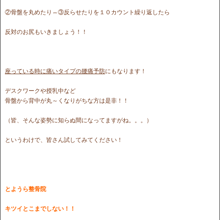
②骨盤を丸めたり⇔③反らせたりを１０カウント繰り返したら
反対のお尻もいきましょう！！
座っている時に痛いタイプの腰痛予防
にもなります！
デスクワークや授乳中など
骨盤から背中が丸～くなりがちな方は是非！！
（皆、そんな姿勢に知らぬ間になってますがね。。。）
というわけで、皆さん試してみてください！
とようら整骨院
キツイとこまでしない！！