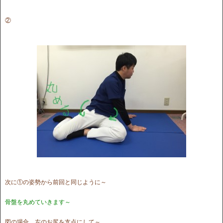
②
次に①の姿勢から前回と同じように～
骨盤を丸めていきます～
図の場合、左のお尻を支点にして～