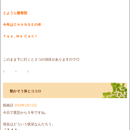
とようら整骨院
今年はＣＨＡＮＧＥの年
Ｙｅｓ , Ｗｅ Ｃａｎ！
このまま下に行くと２つの項目がありますので◎
↓ ↓ ↓
動かそう体とココロ
投稿日
2016年3月11日
今日で震災から５年ですね。
現在はどういう状況なんだろう。
「３.１１」