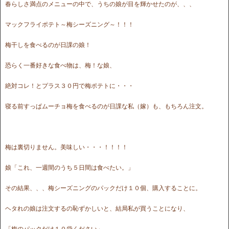
春らしさ満点のメニューの中で、うちの娘が目を輝かせたのが、、、
マックフライポテト～梅シーズニング～！！！
梅干しを食べるのが日課の娘！
恐らく一番好きな食べ物は、梅！な娘、
絶対コレ！とプラス３０円で梅ポテトに・・・
寝る前すっぱムーチョ梅を食べるのが日課な私（嫁）も、もちろん注文。
梅は裏切りません。美味しい・・・！！！！
娘「これ、一週間のうち５日間は食べたい。」
その結果、、、梅シーズニングのパックだけ１０個、購入することに。
ヘタれの娘は注文するの恥ずかしいと、結局私が買うことになり、
「梅のパックだけ１０袋ください」