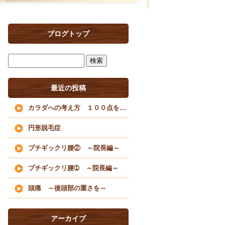
ブログトップ
最近の投稿
カラダへの考え方 １００点を目指すな
円形脱毛症
プチギックリ腰② ～院長編～
プチギックリ腰➀ ～院長編～
頭痛 ～後頭部の重さを～
アーカイブ