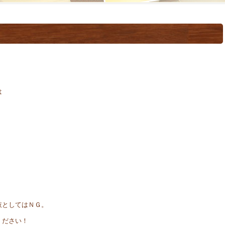
は
肢としてはＮＧ。
ください！