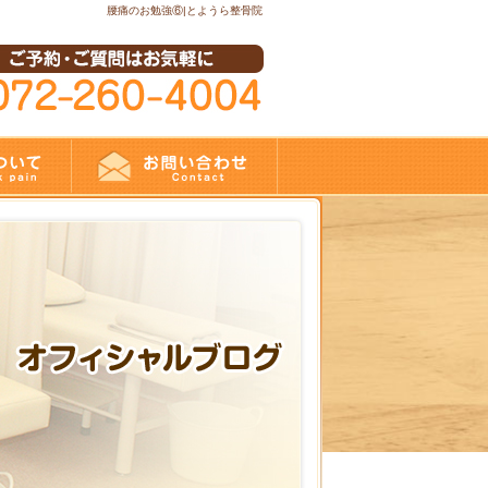
腰痛のお勉強⑥|とようら整骨院