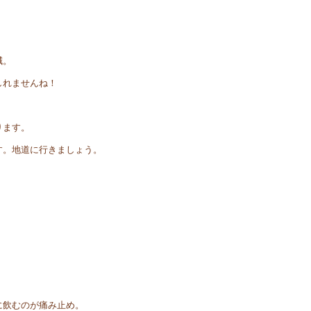
減。
しれませんね！
ります。
す。地道に行きましょう。
に飲むのが痛み止め。