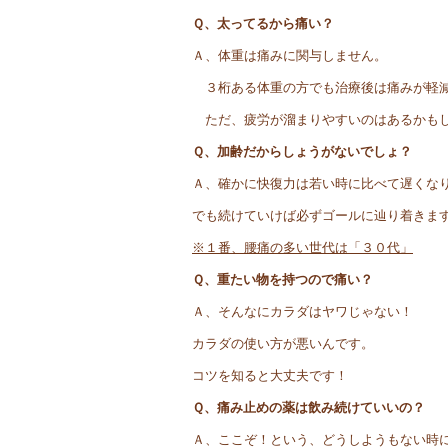
Ｑ、太ってるから痛い？
Ａ、体重は痛みに関与しません。
３桁ある体重の方でも治療後は痛みが軽
ただ、疲労が溜まりやすいのはあるかも
Ｑ、加齢だからしょうがないでしょ？
Ａ、確かに快復力は若い時に比べて遅くな
でも続けていけば必ずゴールに辿り着きま
※１番、腰痛の多い世代は「３０代」
Ｑ、重たい物を持つので痛い？
Ａ、そんなにカラダはヤワじゃない！
カラダの使い方が悪いんです。
コツを知ると大丈夫です！
Ｑ、痛み止めの薬は飲み続けていいの？
Ａ、ここぞ！という、どうしようもない時