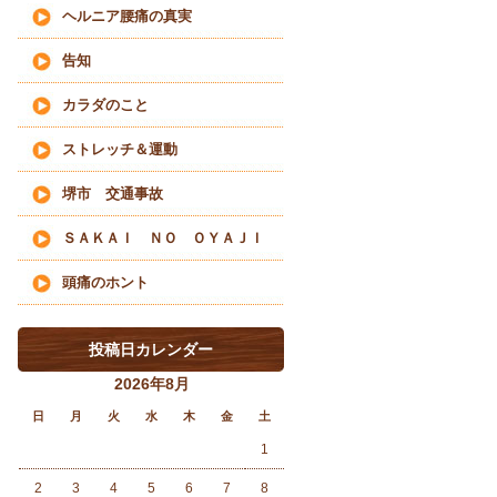
ヘルニア腰痛の真実
告知
カラダのこと
ストレッチ＆運動
堺市 交通事故
ＳＡＫＡＩ ＮＯ ＯＹＡＪＩ
頭痛のホント
投稿日カレンダー
2026年8月
日
月
火
水
木
金
土
1
2
3
4
5
6
7
8