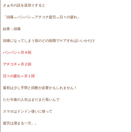
さぁ今の話を逆戻りすると
「頭痛→パンパン→アチコチ疲労→日々の疲れ」
結果：頭痛
頭痛になってしまう前のどの段階でケアすればいいかだけ
パンパン＝月４回
アチコチ＝月２回
日々の疲れ＝月１回
最初は少し手間と回数が必要かもしれません！
ただ今後の人生はまだまだ長いんで
スマホはドンドン使いに使って
疲労は溜まる一方。。