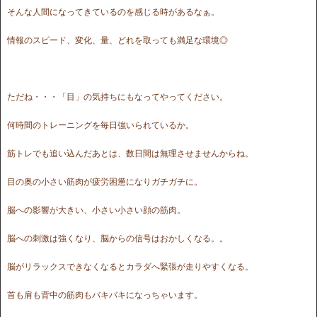
そんな人間になってきているのを感じる時があるなぁ。
情報のスピード、変化、量、どれを取っても満足な環境◎
ただね・・・「目」の気持ちにもなってやってください。
何時間のトレーニングを毎日強いられているか。
筋トレでも追い込んだあとは、数日間は無理させませんからね。
目の奥の小さい筋肉が疲労困憊になりガチガチに。
脳への影響が大きい、小さい小さい顔の筋肉。
脳への刺激は強くなり、脳からの信号はおかしくなる。。
脳がリラックスできなくなるとカラダへ緊張が走りやすくなる。
首も肩も背中の筋肉もバキバキになっちゃいます。