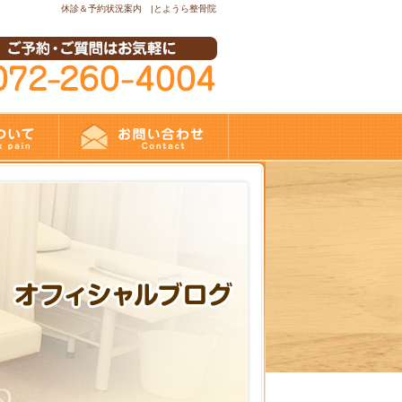
休診＆予約状況案内 |とようら整骨院