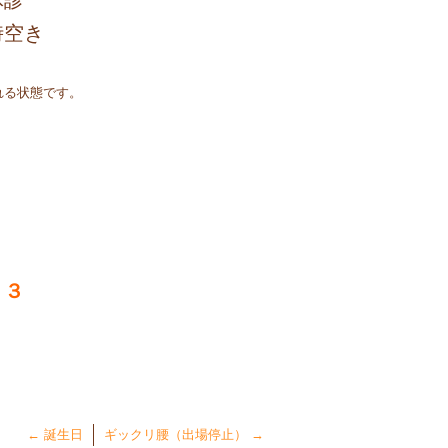
休診
空き
れる状態です。
３３
←
誕生日
ギックリ腰（出場停止）
→