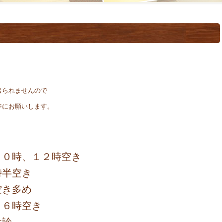
出られませんので
ジにお願いします。
１０時、１２時空き
空き
空き多め
１６時空き