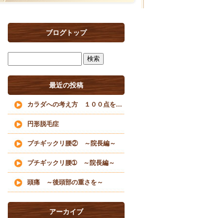
ブログトップ
最近の投稿
カラダへの考え方 １００点を目指すな
円形脱毛症
プチギックリ腰② ～院長編～
プチギックリ腰➀ ～院長編～
頭痛 ～後頭部の重さを～
アーカイブ