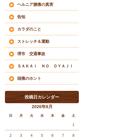
ヘルニア腰痛の真実
告知
カラダのこと
ストレッチ＆運動
堺市 交通事故
ＳＡＫＡＩ ＮＯ ＯＹＡＪＩ
頭痛のホント
投稿日カレンダー
2026年8月
日
月
火
水
木
金
土
1
2
3
4
5
6
7
8