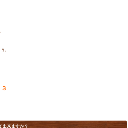
は
ょう。
３３
て出来ますか？