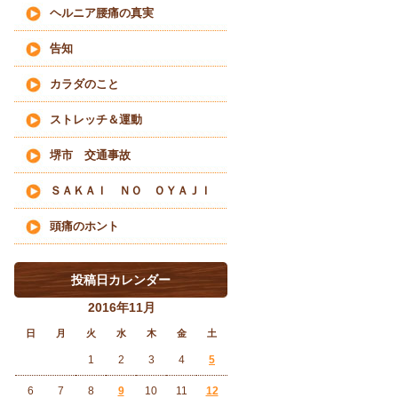
ヘルニア腰痛の真実
告知
カラダのこと
ストレッチ＆運動
堺市 交通事故
ＳＡＫＡＩ ＮＯ ＯＹＡＪＩ
頭痛のホント
投稿日カレンダー
2016年11月
日
月
火
水
木
金
土
1
2
3
4
5
6
7
8
9
10
11
12