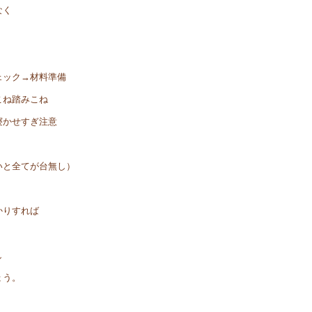
なく
。
ェック→材料準備
こね踏みこね
寝かせすぎ注意
いと全てが台無し）
かりすれば
し
ょう。