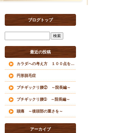
ブログトップ
最近の投稿
カラダへの考え方 １００点を目指すな
円形脱毛症
プチギックリ腰② ～院長編～
プチギックリ腰➀ ～院長編～
頭痛 ～後頭部の重さを～
アーカイブ