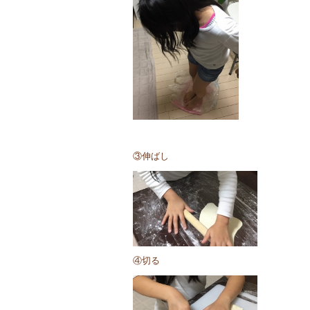
③伸ばし
④切る