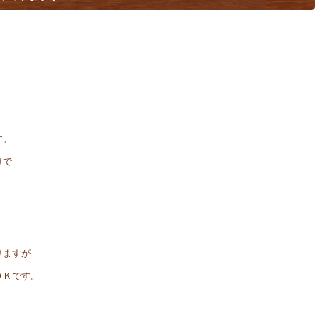
す。
けで
りますが
ＯＫです。