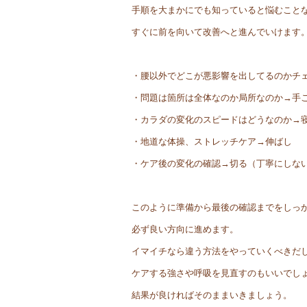
手順を大まかにでも知っていると悩むこと
すぐに前を向いて改善へと進んでいけます
・腰以外でどこが悪影響を出してるのかチ
・問題は箇所は全体なのか局所なのか→手
・カラダの変化のスピードはどうなのか→
・地道な体操、ストレッチケア→伸ばし
・ケア後の変化の確認→切る（丁寧にしな
このように準備から最後の確認までをしっ
必ず良い方向に進めます。
イマイチなら違う方法をやっていくべきだ
ケアする強さや呼吸を見直すのもいいでし
結果が良ければそのままいきましょう。