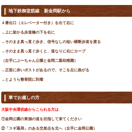
地下鉄御堂筋線 新金岡駅から
４番出口（エレベーター付き）を出て右に
→上に架かる歩道橋の下を右に
→そのまま真っ直ぐ歩き、信号なしの短い横断歩道を渡る
→そのまま真っ直ぐ歩くと、道なりに右にカーブ
（左手にぶーちゃん公園と金岡二葉幼稚園）
→正面に赤いポストがあるので、そこを左に曲がる
→とようら整骨院に到着
車でお越しの方
大阪中央環状線からこられる方は
①金岡公園の東側の道を目指して来てください
②「スギ薬局」のある交差点を北へ（左手に金岡公園）