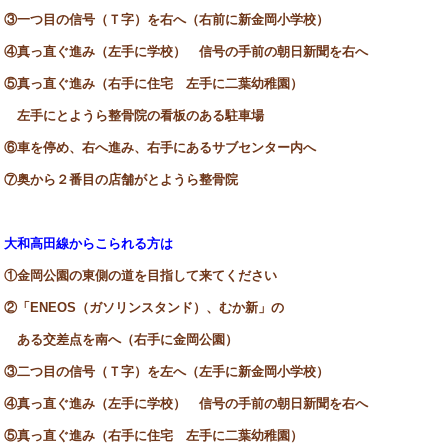
③一つ目の信号（Ｔ字）を右へ（右前に新金岡小学校）
④真っ直ぐ進み（左手に学校） 信号の手前の朝日新聞を右へ
⑤真っ直ぐ進み（右手に住宅 左手に二葉幼稚園）
左手にとようら整骨院の看板のある駐車場
⑥車を停め、右へ進み、右手にあるサブセンター内へ
⑦奥から２番目の店舗がとようら整骨院
大和高田線からこられる方は
①金岡公園の東側の道を目指して来てください
②「ENEOS（ガソリンスタンド）、むか新」の
ある交差点を南へ（右手に金岡公園）
③二つ目の信号（Ｔ字）を左へ（左手に新金岡小学校）
④真っ直ぐ進み（左手に学校） 信号の手前の朝日新聞を右へ
⑤真っ直ぐ進み（右手に住宅 左手に二葉幼稚園）