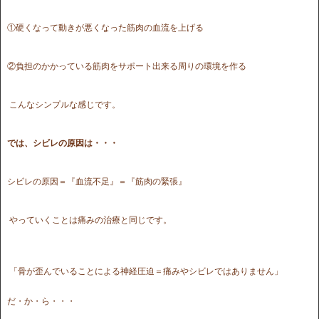
①硬くなって動きが悪くなった筋肉の血流を上げる
②負担のかかっている筋肉をサポート出来る周りの環境を作る
こんなシンプルな感じです。
では、シビレの原因は・・・
シビレの原因＝『血流不足』＝『筋肉の緊張』
やっていくことは痛みの治療と同じです。
「骨が歪んでいることによる神経圧迫＝痛みやシビレではありません」
だ・か・ら・・・