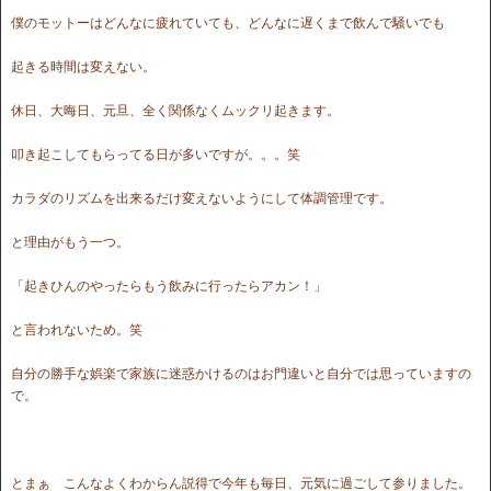
僕のモットーはどんなに疲れていても、どんなに遅くまで飲んで騒いでも
起きる時間は変えない。
休日、大晦日、元旦、全く関係なくムックリ起きます。
叩き起こしてもらってる日が多いですが。。。笑
カラダのリズムを出来るだけ変えないようにして体調管理です。
と理由がもう一つ。
「起きひんのやったらもう飲みに行ったらアカン！」
と言われないため。笑
自分の勝手な娯楽で家族に迷惑かけるのはお門違いと自分では思っていますの
で。
とまぁ こんなよくわからん説得で今年も毎日、元気に過ごして参りました。