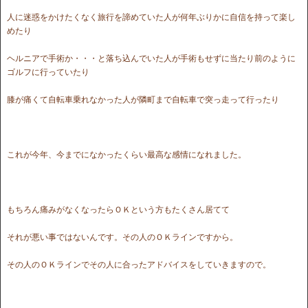
人に迷惑をかけたくなく旅行を諦めていた人が何年ぶりかに自信を持って楽し
めたり
ヘルニアで手術か・・・と落ち込んでいた人が手術もせずに当たり前のように
ゴルフに行っていたり
膝が痛くて自転車乗れなかった人が隣町まで自転車で突っ走って行ったり
これが今年、今までになかったくらい最高な感情になれました。
もちろん痛みがなくなったらＯＫという方もたくさん居てて
それが悪い事ではないんです。その人のＯＫラインですから。
その人のＯＫラインでその人に合ったアドバイスをしていきますので。