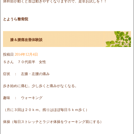
体幹部が動くと首は動きやすくなりますので、是非お試しを！！
とようら整骨院
膝＆腰痛改善体験談
投稿日
2014年12月4日
Ｓさん ７０代前半 女性
症状 ： 左膝・左腰の痛み
歩き始めに痛む。少し歩くと痛みがなくなる。
趣味 ： ウォーキング
（月に３回は２０ｋｍ。残りはほぼ毎日５ｋｍ歩く）
体操（毎日ストレッチとラジオ体操をウォーキング前にする）