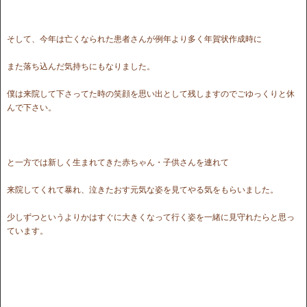
そして、今年は亡くなられた患者さんが例年より多く年賀状作成時に
また落ち込んだ気持ちにもなりました。
僕は来院して下さってた時の笑顔を思い出として残しますのでごゆっくりと休
んで下さい。
と一方では新しく生まれてきた赤ちゃん・子供さんを連れて
来院してくれて暴れ、泣きたおす元気な姿を見てやる気をもらいました。
少しずつというよりかはすぐに大きくなって行く姿を一緒に見守れたらと思っ
ています。