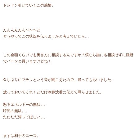
ドンドン引いていくこの感情。
んんんんんん〜〜〜と
どうやってこの状況を伝えようかと考えていたら…
この金額くらいでも奥さんに相談するんですか？僕なら誰にも相談せずに独断
でバーンと買いますけどね！
久しぶりにブチッという音が聞こえたので、帰ってもらいました。
放っておいてくれ！とだけ冷静沈着に伝えて帰らせました。
怒るエネルギーの無駄。。
時間の無駄。。
ただただ帰ってほしい。。
まずは相手のニーズ。