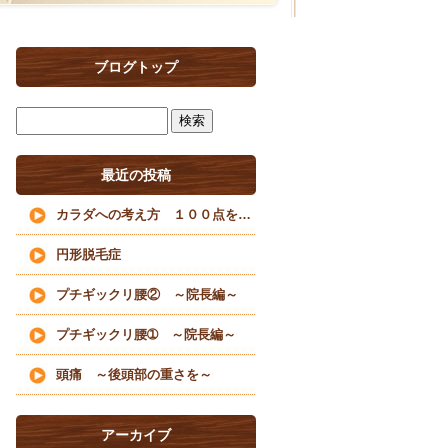
ブログトップ
最近の投稿
カラダへの考え方 １００点を目指すな
円形脱毛症
プチギックリ腰② ～院長編～
プチギックリ腰➀ ～院長編～
頭痛 ～後頭部の重さを～
アーカイブ