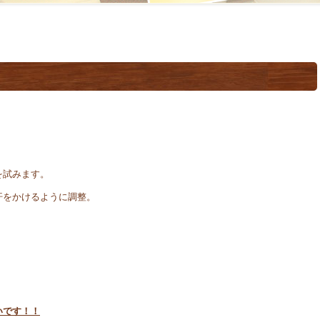
を試みます。
汗をかけるように調整。
。
。
いです！！