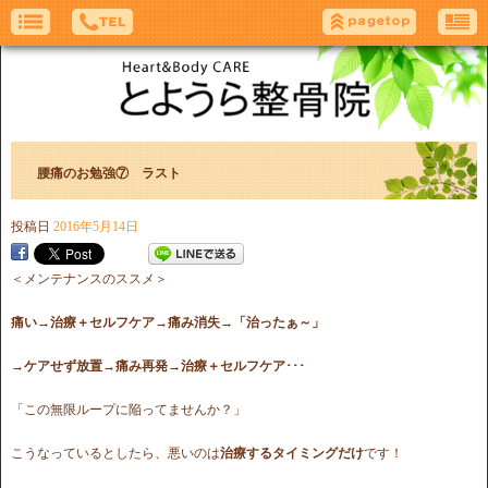
腰痛のお勉強⑦ ラスト
投稿日
2016年5月14日
＜メンテナンスのススメ＞
痛い→治療＋セルフケア→痛み消失→「治ったぁ～」
→ケアせず放置→痛み再発→治療＋セルフケア･･･
「この無限ループに陥ってませんか？」
こうなっているとしたら、悪いのは
治療するタイミングだけ
です！