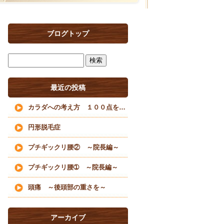
ブログトップ
最近の投稿
カラダへの考え方 １００点を目指すな
円形脱毛症
プチギックリ腰② ～院長編～
プチギックリ腰➀ ～院長編～
頭痛 ～後頭部の重さを～
アーカイブ