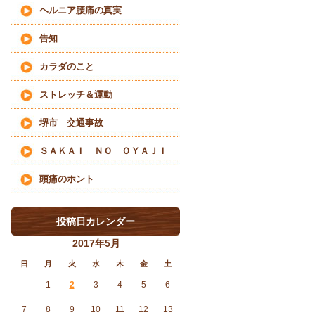
ヘルニア腰痛の真実
告知
カラダのこと
ストレッチ＆運動
堺市 交通事故
ＳＡＫＡＩ ＮＯ ＯＹＡＪＩ
頭痛のホント
投稿日カレンダー
2017年5月
日
月
火
水
木
金
土
1
2
3
4
5
6
7
8
9
10
11
12
13