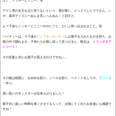
なく、ミッキーとミニー。笑
アナと雪の女王をまだ見てないという、我が家に、ビックリしたママさん。い
や、基本ディズニーあんま見ぃへんねん！と話すと、
え？子供らミッキーとミニーやのに？と、だいぶ突っ込まれました。笑
パーティーは、ママ達が
パンプキンのバケツ
にお菓子を入れたものを持ち、お
家の中で隠れます。子供たちが探し回って見つけると、呪文は、
トリックオア
トリート！
その言葉と共にお菓子が貰えるわけですね～。
その後は紙皿に、おめめを貼り、シールを貼り、ペイントをしての、
モンスタ
ー
作り。
思い思いのモンスターが出来上がりました！
親子共に楽しい時間を過ごさせてもらって、企画してくれたお友達にも感謝で
すね！