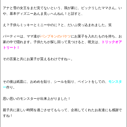
アナと雪の女王をまだ見てないという、我が家に、ビックリしたママさん。い
や、基本ディズニーあんま見ぃへんねん！と話すと、
え？子供らミッキーとミニーやのに？と、だいぶ突っ込まれました。笑
パーティーは、ママ達が
パンプキンのバケツ
にお菓子を入れたものを持ち、お
家の中で隠れます。子供たちが探し回って見つけると、呪文は、
トリックオア
トリート！
その言葉と共にお菓子が貰えるわけですね～。
その後は紙皿に、おめめを貼り、シールを貼り、ペイントをしての、
モンスタ
ー
作り。
思い思いのモンスターが出来上がりました！
親子共に楽しい時間を過ごさせてもらって、企画してくれたお友達にも感謝で
すね！