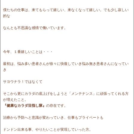
僕たちの仕事は、来てもらって嬉しい、来なくなって嬉しい。でも少し寂しい
的な
なんとも不思議な感情で働いています。
今年、１番嬉しいことは・・・
最初は、悩み多い患者さんが徐々に快復していき悩み無き患者さんになってい
き
サヨウナラ！ではなくて
そこから更にカラダの底上げをしようと「メンテナンス」に頑張ってくれる方
が増えたこと。
『健康なカラダ目指し隊』
の存在です。
治療から予防へと意識が変わっていき、仕事もプライベートも
ドンドン出来る事、やりたいことが実現していった方。