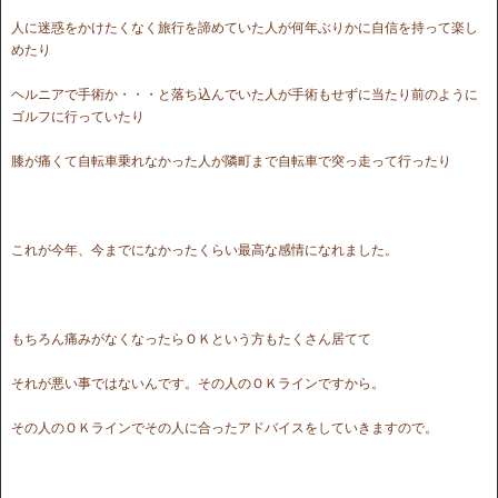
人に迷惑をかけたくなく旅行を諦めていた人が何年ぶりかに自信を持って楽し
めたり
ヘルニアで手術か・・・と落ち込んでいた人が手術もせずに当たり前のように
ゴルフに行っていたり
膝が痛くて自転車乗れなかった人が隣町まで自転車で突っ走って行ったり
これが今年、今までになかったくらい最高な感情になれました。
もちろん痛みがなくなったらＯＫという方もたくさん居てて
それが悪い事ではないんです。その人のＯＫラインですから。
その人のＯＫラインでその人に合ったアドバイスをしていきますので。