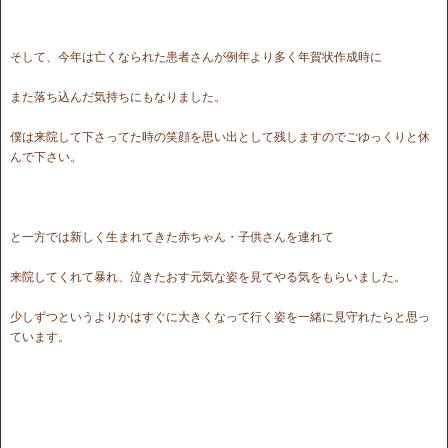
そして、今年は亡くなられた患者さんが例年より多く年賀状作成時に
また落ち込んだ気持ちにもなりました。
僕は来院して下さってた時の笑顔を思い出として残しますのでごゆっくりと休
んで下さい。
と一方では新しく生まれてきた赤ちゃん・子供さんを連れて
来院してくれて暴れ、泣きたおす元気な姿を見てやる気をもらいました。
少しずつというよりかはすぐに大きくなって行く姿を一緒に見守れたらと思っ
ています。