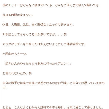
僕のモットーはどんなに疲れていても、どんなに遅くまで飲んで騒いでも
起きる時間は変えない。
休日、大晦日、元旦、全く関係なくムックリ起きます。
叩き起こしてもらってる日が多いですが。。。笑
カラダのリズムを出来るだけ変えないようにして体調管理です。
と理由がもう一つ。
「起きひんのやったらもう飲みに行ったらアカン！」
と言われないため。笑
自分の勝手な娯楽で家族に迷惑かけるのはお門違いと自分では思っていますの
で。
とまぁ こんなよくわからん説得で今年も毎日、元気に過ごして参りました。