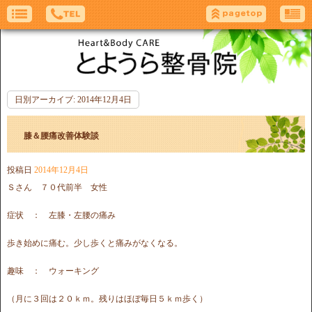
日別アーカイブ:
2014年12月4日
膝＆腰痛改善体験談
投稿日
2014年12月4日
Ｓさん ７０代前半 女性
症状 ： 左膝・左腰の痛み
歩き始めに痛む。少し歩くと痛みがなくなる。
趣味 ： ウォーキング
（月に３回は２０ｋｍ。残りはほぼ毎日５ｋｍ歩く）