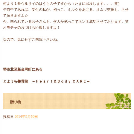
何より１番ウルサイのはうちの子ですから（たまに出没します。。。笑）
午前中であれば、受付の私が、抱っこ、ミルクをあげる、オムツ交換も、させ
て頂きますよ☆
今、来られているお子さんも、何人か抱っこでネンネ成功させております。笑
オモチャの片づけも応援しますよ！
なので、気にせずご来院下さいね。
堺市北区新金岡町にある
とようら整骨院
～Ｈｅａｒｔ＆Ｂｏｄｙ ＣＡＲＥ～
贈り物
投稿日
2014年9月10日