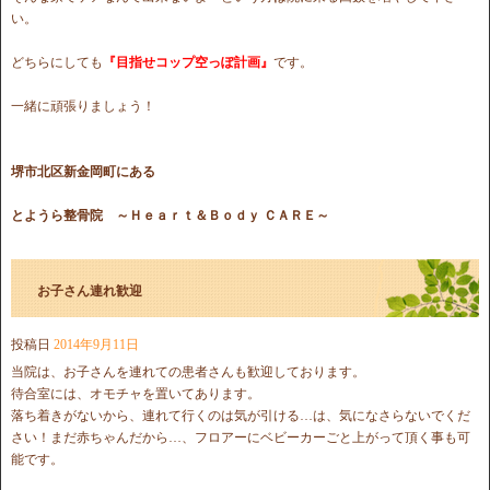
い。
どちらにしても
『目指せコップ空っぽ計画』
です。
一緒に頑張りましょう！
堺市北区新金岡町にある
とようら整骨院
～Ｈｅａｒｔ＆Ｂｏｄｙ ＣＡＲＥ～
お子さん連れ歓迎
投稿日
2014年9月11日
当院は、お子さんを連れての患者さんも歓迎しております。
待合室には、オモチャを置いてあります。
落ち着きがないから、連れて行くのは気が引ける…は、気になさらないでくだ
さい！まだ赤ちゃんだから…、フロアーにベビーカーごと上がって頂く事も可
能です。