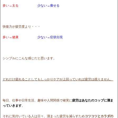
多い→太る
少ない→痩せる
快復力が疲労度より・・・
多い→健康
少ない→症状出現
シンプルにこんな感じだと思います。
どれだけ疲れることしてもしっかりケアが上回っていれば疲労は残りません。
毎日、仕事や日常生活、趣味や人間関係で確実に
疲労はあなたのコップに溜ま
っていきます
。
それに気付いている人は日々、溜まった疲労を減らすため
コツコツとカラダの