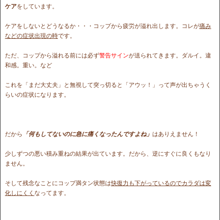
ケア
をしています。
ケアをしないとどうなるか・・・コップから疲労が溢れ出します。コレが
痛み
などの症状出現の時
です。
ただ、コップから溢れる前には必ず
警告サイン
が送られてきます。ダルイ。違
和感。重い。など
これを「まだ大丈夫」と無視して突っ切ると「アウッ！」って声が出ちゃうく
らいの症状になります。
だから
「何もしてないのに急に痛くなったんですよね」
はありえません！
少しずつの悪い積み重ねの結果が出ています。だから、逆にすぐに良くもなり
ません。
そして残念なことにコップ満タン状態は
快復力も下がっているのでカラダは変
化しにくく
なってます。