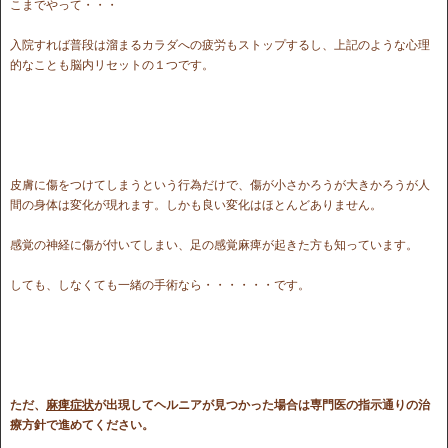
こまでやって・・・
入院すれば普段は溜まるカラダへの疲労もストップするし、上記のような心理
的なことも脳内リセットの１つです。
皮膚に傷をつけてしまうという行為だけで、傷が小さかろうが大きかろうが人
間の身体は変化が現れます。しかも良い変化はほとんどありません。
感覚の神経に傷が付いてしまい、足の感覚麻痺が起きた方も知っています。
しても、しなくても一緒の手術なら・・・・・・です。
ただ、
麻痺症状
が出現してヘルニアが見つかった場合は専門医の指示通りの治
療方針で進めてください。