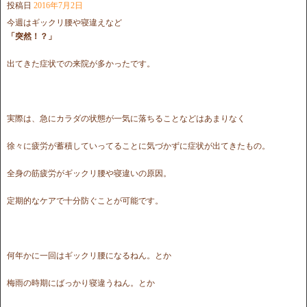
投稿日
2016年7月2日
今週はギックリ腰や寝違えなど
「突然！？」
出てきた症状での来院が多かったです。
実際は、急にカラダの状態が一気に落ちることなどはあまりなく
徐々に疲労が蓄積していってることに気づかずに症状が出てきたもの。
全身の筋疲労がギックリ腰や寝違いの原因。
定期的なケアで十分防ぐことが可能です。
何年かに一回はギックリ腰になるねん。とか
梅雨の時期にばっかり寝違うねん。とか