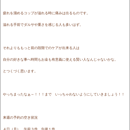
疲れを溜めるコップが溢れる時に痛みは出るものです。
溢れる手前でダルサや重さを感じる人も多いはず。
それよりももっと前の段階でのケアが出来る人は
自分の好きな事へ時間もお金も有意義に使える賢い人なんじゃないかな。
とつくづく思います。
やっちまったなぁ～！！！まで いっちゃわないようにしていきましょう！！
来週の予約の空き状況
４日（月） 午前３件 午後１件