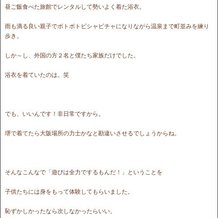
昼ご飯食べた旅館でレンタルして勢いよく着た浴衣。
雨も滴る良い親子でボトボトビシャビチャになりながら温泉まで町並みを練り
歩き。
しか～し、外国の方２名と僕たち家族だけでした。
浴衣を着ていたのは。笑
でも、いいんです！非日常ですから。
堺で着てたら大阪場所の力士かなと勘違いさせるでしょうからね。
そんなこんなで「遊びは全力でするもんだ！」ということを
子供たちには身をもって体験してもらいました。
恥ずかしかったなら次しなかったらいい。