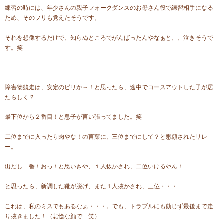
練習の時には、年少さんの親子フォークダンスのお母さん役で練習相手になる
ため、そのフリも覚えたそうです。
それを想像するだけで、知らぬところでがんばったんやなぁと、、泣きそうで
す。笑
障害物競走は、安定のビリか～！と思ったら、途中でコースアウトした子が居
たらしく？
最下位から２番目！と息子が言い張ってました。笑
二位までに入ったら肉やな！の言葉に、三位までにして？と懇願されたリレ
ー。
出だし一番！おっ！と思いきや、１人抜かされ、二位いけるやん！
と思ったら、新調した靴が脱げ、また１人抜かされ、三位・・・
これは、私のミスでもあるなぁ・・・。でも、トラブルにも動じず最後まで走
り抜きました！（悲愴な顔で 笑）