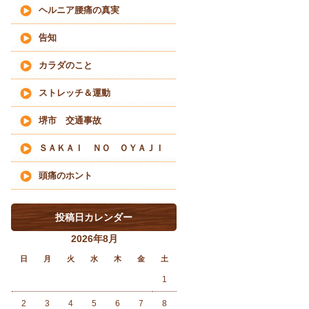
ヘルニア腰痛の真実
告知
カラダのこと
ストレッチ＆運動
堺市 交通事故
ＳＡＫＡＩ ＮＯ ＯＹＡＪＩ
頭痛のホント
投稿日カレンダー
2026年8月
日
月
火
水
木
金
土
1
2
3
4
5
6
7
8