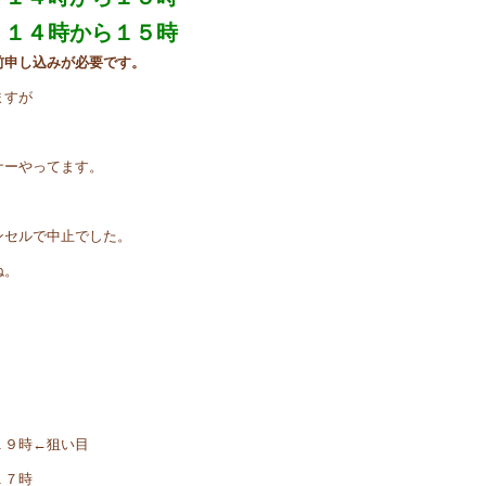
 １４時から１５時
前申し込みが必要です。
ますが
ナーやってます。
ンセルで中止でした。
ね。
１９時←狙い目
１７時