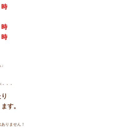
５時
５時
５時
ぁ」
が・・・
たり
ります。
はありません！