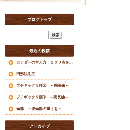
ブログトップ
最近の投稿
カラダへの考え方 １００点を目指すな
円形脱毛症
プチギックリ腰② ～院長編～
プチギックリ腰➀ ～院長編～
頭痛 ～後頭部の重さを～
アーカイブ