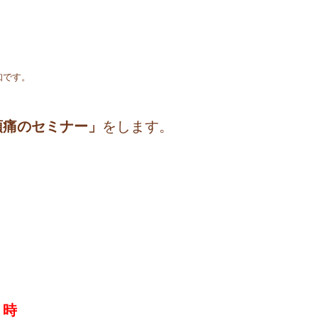
知です。
頭痛のセミナー」
をします。
２時