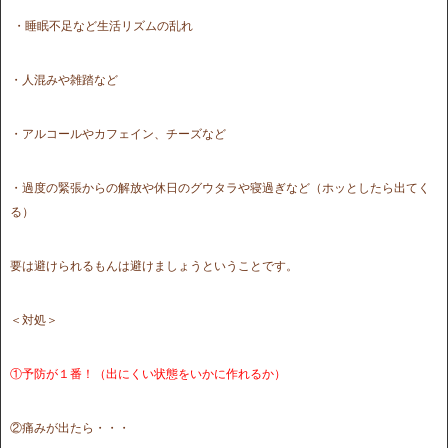
・睡眠不足など生活リズムの乱れ
・人混みや雑踏など
・アルコールやカフェイン、チーズなど
・過度の緊張からの解放や休日のグウタラや寝過ぎなど（ホッとしたら出てく
る）
要は避けられるもんは避けましょうということです。
＜対処＞
①予防が１番！（出にくい状態をいかに作れるか）
②痛みが出たら・・・