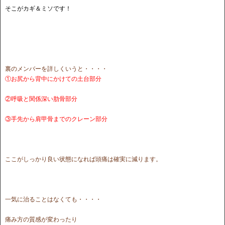
そこがカギ＆ミソです！
裏のメンバーを詳しくいうと・・・・
①お尻から背中にかけての土台部分
②呼吸と関係深い肋骨部分
③手先から肩甲骨までのクレーン部分
ここがしっかり良い状態になれば頭痛は確実に減ります。
一気に治ることはなくても・・・・
痛み方の質感が変わったり