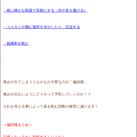
・暗い静かな部屋で安静にする（光や音を避ける）
・コメカミや痛む場所を冷やしたり、圧迫する
・鎮痛剤を飲む
痛みが出てしまうとなかなか大変なのが「偏頭痛」
痛みが出ないようにどうやって予防していくのか！？
それを考える事によって薬を飲む回数が確実に減ります！
＜偏頭痛まとめ＞
①痛くなってから対処するんじゃなく