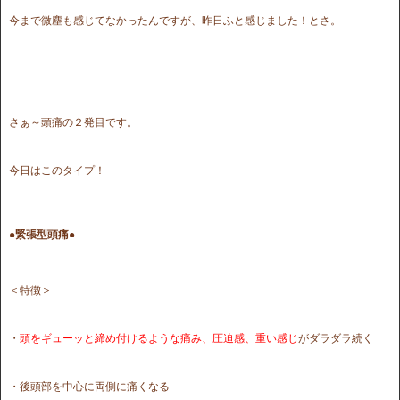
今まで微塵も感じてなかったんですが、昨日ふと感じました！とさ。
さぁ～頭痛の２発目です。
今日はこのタイプ！
●緊張型頭痛●
＜特徴＞
・
頭をギューッと締め付けるような痛み、圧迫感、重い感じ
がダラダラ続く
・後頭部を中心に両側に痛くなる