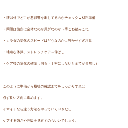
・腰以外でどこが悪影響を出してるのかチェック→材料準備
・問題は箇所は全体なのか局所なのか→手こね踏みこね
・カラダの変化のスピードはどうなのか→寝かせすぎ注意
・地道な体操、ストレッチケア→伸ばし
・ケア後の変化の確認→切る（丁寧にしないと全てが台無し）
このように準備から最後の確認までをしっかりすれば
必ず良い方向に進めます。
イマイチなら違う方法をやっていくべきだし
ケアする強さや呼吸を見直すのもいいでしょう。