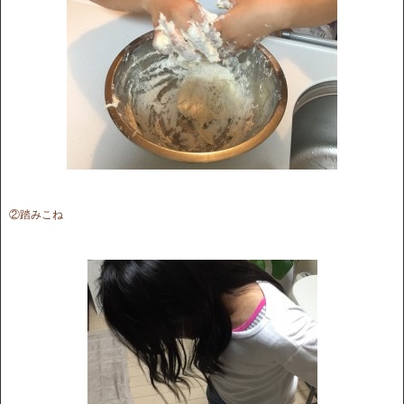
②踏みこね