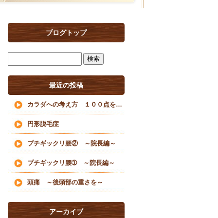
ブログトップ
最近の投稿
カラダへの考え方 １００点を目指すな
円形脱毛症
プチギックリ腰② ～院長編～
プチギックリ腰➀ ～院長編～
頭痛 ～後頭部の重さを～
アーカイブ