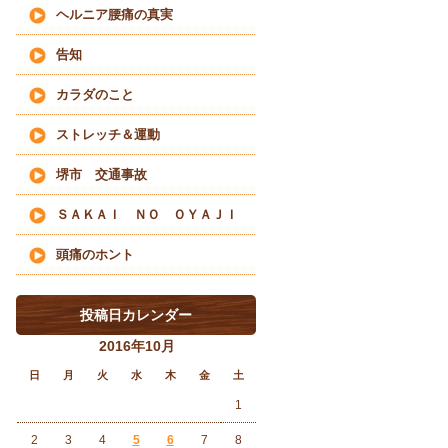
ヘルニア腰痛の真実
告知
カラダのこと
ストレッチ＆運動
堺市 交通事故
ＳＡＫＡＩ ＮＯ ＯＹＡＪＩ
頭痛のホント
投稿日カレンダー
2016年10月
日
月
火
水
木
金
土
1
2
3
4
5
6
7
8