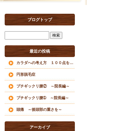
ブログトップ
最近の投稿
カラダへの考え方 １００点を目指すな
円形脱毛症
プチギックリ腰② ～院長編～
プチギックリ腰➀ ～院長編～
頭痛 ～後頭部の重さを～
アーカイブ