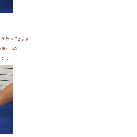
は変わってきます。
た握りしめ
ドンッ！