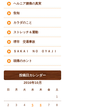
ヘルニア腰痛の真実
告知
カラダのこと
ストレッチ＆運動
堺市 交通事故
ＳＡＫＡＩ ＮＯ ＯＹＡＪＩ
頭痛のホント
投稿日カレンダー
2016年10月
日
月
火
水
木
金
土
1
2
3
4
5
6
7
8