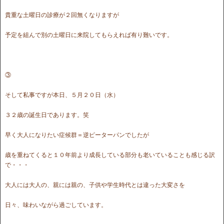
貴重な土曜日の診療が２回無くなりますが
予定を組んで別の土曜日に来院してもらえれば有り難いです。
③
そして私事ですが本日、５月２０日（水）
３２歳の誕生日であります。笑
早く大人になりたい症候群＝逆ピーターパンでしたが
歳を重ねてくると１０年前より成長している部分も老いていることも感じる訳
で・・・
大人には大人の、親には親の、子供や学生時代とは違った大変さを
日々、味わいながら過ごしています。