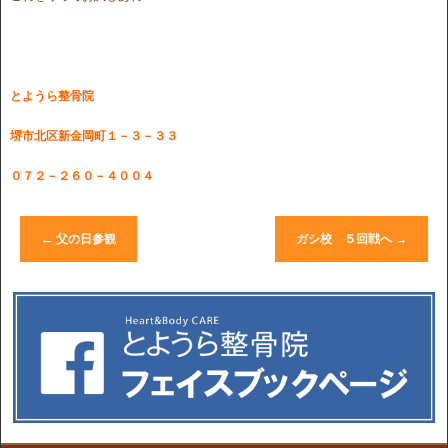
とようら整骨院
堺市北区新金岡町１－３－３３
０７２－２６０－４００４
←
父の日参観
ガシ校 ５回戦へ
→