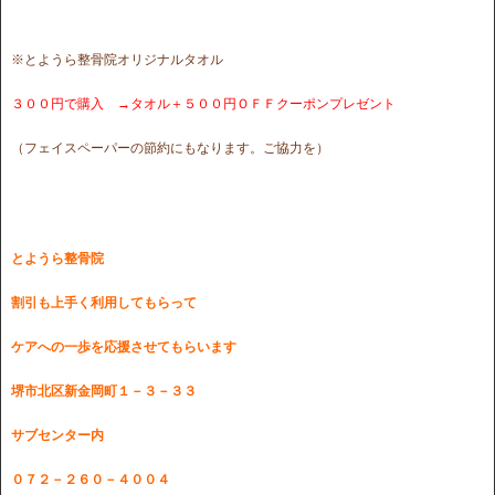
※とようら整骨院オリジナルタオル
３００円で購入 →タオル＋５００円ＯＦＦクーポンプレゼント
（フェイスペーパーの節約にもなります。ご協力を）
とようら整骨院
割引も上手く利用してもらって
ケアへの一歩を
応援させてもらいます
堺市北区新金岡町１－３－３３
サブセンター内
０７２－２６０－４００４