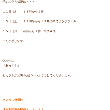
予約の空き状況は・・・
１１日（木） １８時から１件
１３日（土） １１時半から１９時の間でポツポツ４件
１５日（月） 昼前から１件 午後４件
こんな感じです。
休み中に
「あっ！！」
とカラダが悲鳴をあげないようにしてくださいよ～。
とようら整骨院
堺市北区新金岡町１－３－３３