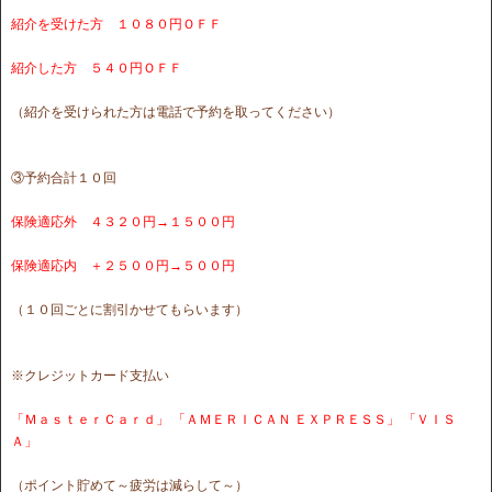
紹介を受けた方 １０８０円ＯＦＦ
紹介した方 ５４０円ＯＦＦ
（紹介を受けられた方は電話で予約を取ってください）
③予約合計１０回
保険適応外 ４３２０円→１５００円
保険適応内 ＋２５００円→５００円
（１０回ごとに割引かせてもらいます）
※クレジットカード支払い
「ＭａｓｔｅｒＣａｒｄ」 「ＡＭＥＲＩＣＡＮ ＥＸＰＲＥＳＳ」 「ＶＩＳ
Ａ」
（ポイント貯めて～疲労は減らして～）