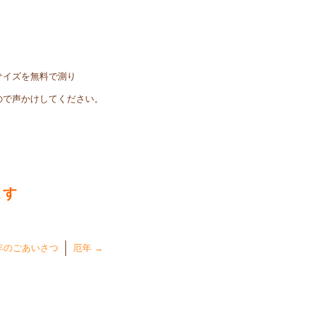
サイズを無料で測り
ので声かけしてください。
ます
年のごあいさつ
厄年
→