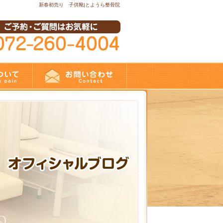
新春初売り 子供靴|とようら整骨院