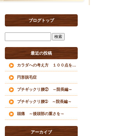
ブログトップ
最近の投稿
カラダへの考え方 １００点を目指すな
円形脱毛症
プチギックリ腰② ～院長編～
プチギックリ腰➀ ～院長編～
頭痛 ～後頭部の重さを～
アーカイブ