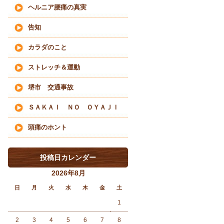
ヘルニア腰痛の真実
告知
カラダのこと
ストレッチ＆運動
堺市 交通事故
ＳＡＫＡＩ ＮＯ ＯＹＡＪＩ
頭痛のホント
投稿日カレンダー
2026年8月
日
月
火
水
木
金
土
1
2
3
4
5
6
7
8