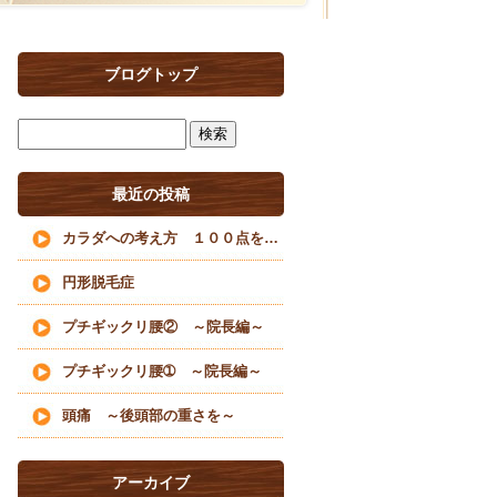
ブログトップ
最近の投稿
カラダへの考え方 １００点を目指すな
円形脱毛症
プチギックリ腰② ～院長編～
プチギックリ腰➀ ～院長編～
頭痛 ～後頭部の重さを～
アーカイブ