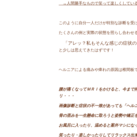
→人間勝手なもので笑って楽しくしている
このように自分一人だけが特別な診断を受
たくさんの例と実際の状態を照らし合わせ
「アレッ？私もそんな感じの症状の
と少しは思えてきたはずです！
ヘルニアによる痛みや痺れの原因は椎間板
腰が痛くなってＭＲＩをかけると、今まで
リ・・・
画像診断と症状の不一致があっても「ヘル
骨の歪みを一生懸命に取ろうと姿勢や矯正
お風呂に入ったり、温めると案外マシにな
笑ったり・楽しかったりしてリラックス出