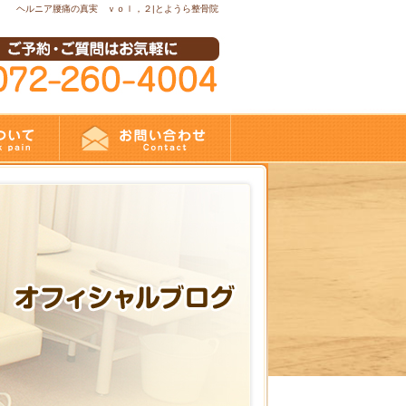
ヘルニア腰痛の真実 ｖｏｌ，２|とようら整骨院