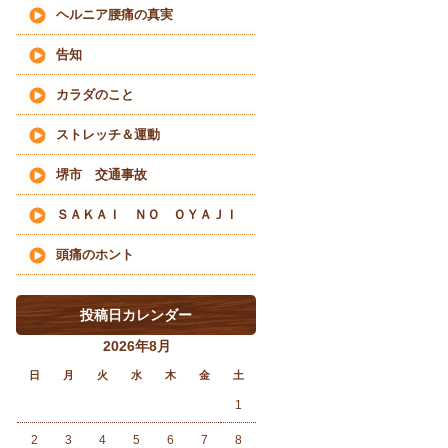
ヘルニア腰痛の真実
告知
カラダのこと
ストレッチ＆運動
堺市 交通事故
ＳＡＫＡＩ ＮＯ ＯＹＡＪＩ
頭痛のホント
投稿日カレンダー
2026年8月
日
月
火
水
木
金
土
1
2
3
4
5
6
7
8