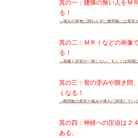
其の一：腰痛の無い人をＭ
る！
→痛みの有無に関わらずに椎間板には異常
其の二：ＭＲＩなどの画像
る！
→画像と症状が一致しない。もしくは両側
其の三：骨の歪みや隙き間
くなる！
→椎間板の異常が痛みや痺れに関係してい
其の四：神経への圧迫は２
ある。