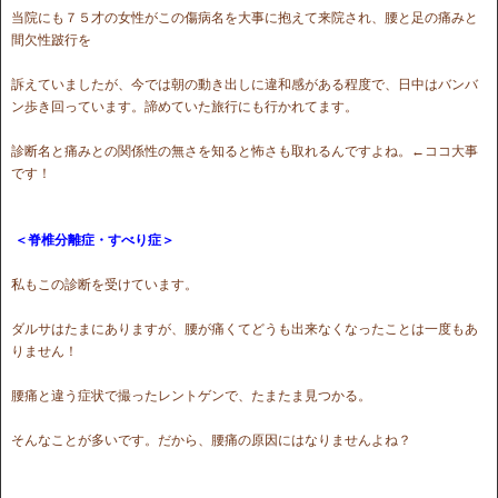
当院にも７５才の女性がこの傷病名を大事に抱えて来院され、腰と足の痛みと
間欠性跛行を
訴えていましたが、今では朝の動き出しに違和感がある程度で、日中はバンバ
ン歩き回っています。諦めていた旅行にも行かれてます。
診断名と痛みとの関係性の無さを知ると怖さも取れるんですよね。←ココ大事
です！
＜脊椎分離症・すべり症＞
私もこの診断を受けています。
ダルサはたまにありますが、腰が痛くてどうも出来なくなったことは一度もあ
りません！
腰痛と違う症状で撮ったレントゲンで、たまたま見つかる。
そんなことが多いです。だから、腰痛の原因にはなりませんよね？