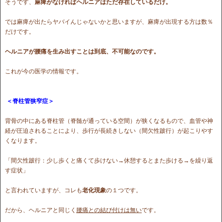
そうです、
麻痺がなければヘルニアはただ存在しているだけ。
では麻痺が出たらヤバイんじゃないかと思いますが、麻痺が出現する方は数％
だけです。
ヘルニアが腰痛を生み出すことは到底、不可能なのです。
これが今の医学の情報です。
＜脊柱管狭窄症＞
背骨の中にある脊柱管（脊髄が通っている空間）が狭くなるもので、血管や神
経が圧迫されることにより、歩行が長続きしない（間欠性跛行）が起こりやす
くなります。
「間欠性跛行：少し歩くと痛くて歩けない→休憩するとまた歩ける→を繰り返
す症状」
と言われていますが、コレも
老化現象
の１つです。
だから、ヘルニアと同じく
腰痛との結び付けは無い
です。