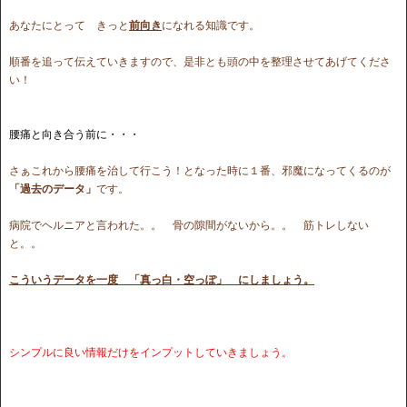
あなたにとって きっと
前向き
になれる知識です。
順番を追って伝えていきますので、是非とも頭の中を整理させてあげてくださ
い！
腰痛と向き合う前に・・・
さぁこれから腰痛を治して行こう！となった時に１番、邪魔になってくるのが
「過去のデータ」
です。
病院でヘルニアと言われた。。 骨の隙間がないから。。 筋トレしない
と。。
こういうデータを一度 「真っ白・空っぽ」 にしましょう。
シンプルに良い情報だけをインプットしていきましょう。