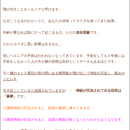
飛び出すことをヘルニアと呼びます。
なぜこうなるのかというと、あなたが頑張ってカラダを使ってきた結果。
年齢が重なれば誰にだって起こるもの。ただの
老化現象
です。
だからカラダに悪い影響は出ません。
現にヘルニアの手術は行われなくなってきています。手術をしても３年後には
手術をしなかった人の方が腰の状態は良好というデータもあるほどです。
主に
腰の４と５番目の骨の間にある椎間板が飛び出して神経を圧迫し、痛みや
シビレを
引き起こしていると認識されていますが
・・・
神経が圧迫されて出る症状は
「麻痺」
です。
◎運動神経が圧迫されると、筋肉が萎縮し痩せてきます。
◎感覚神経が圧迫されると、温度の感覚が鈍くなったりわからなくなり
ます。