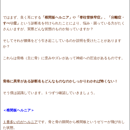
ではまず、良く耳にする
「椎間板ヘルニア」
や
「脊柱管狭窄症」、「分離症・
すべり症」
という診断名を付けられたことにより、悩み・困っている方がたく
さんいますが、実際どんな状態のものか知っていますか？
そしてそれが腰痛をどう引き起こしているのか説明を受けたことがあります
か？
これらは骨格（主に骨）に歪みやズレがあって神経への圧迫があるものです。
骨格に異常がある診断名もどんなものなのかしっかりわかれば怖くない！
そう僕は認識しています。１つずつ確認していきましょう。
＜椎間板ヘルニア＞
１番多いのがヘルニア
です。骨と骨の隙間から椎間板というゼリーが飛び出し
た状態。