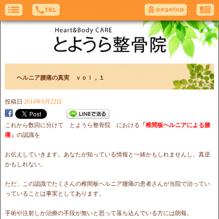
ヘルニア腰痛の真実 ｖｏｌ，１
投稿日
2014年9月22日
これから数回に分けて とようら整骨院 における
「
椎間板ヘルニアによる腰
痛」
の認識を
お伝えしていきます。あなたが知っている情報と一緒かもしれませんし、真逆
かもしれない。
ただ、この認識でたくさんの椎間板ヘルニア腰痛の患者さんが当院で治ってい
っていることは事実としてあります。
手術や注射しか治療の手段が無いと思って落ち込んでいる方には朗報。