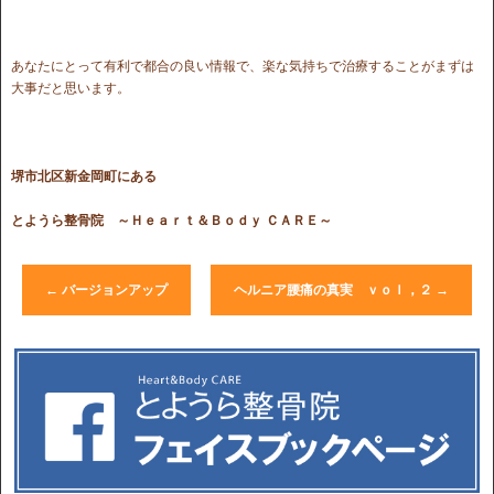
あなたにとって有利で都合の良い情報で、楽な気持ちで治療することがまずは
大事だと思います。
堺市北区新金岡町にある
とようら整骨院
～Ｈｅａｒｔ＆Ｂｏｄｙ ＣＡＲＥ～
←
バージョンアップ
ヘルニア腰痛の真実 ｖｏｌ，２
→