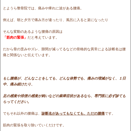
とようら整骨院では、痛みや痺れに波がある腰痛。
例えば、朝と夕方で痛み方が違ったり、風呂に入ると楽になったり
そんな変動のあるような腰痛の原因は
「筋肉の緊張」
だと考えています。
だから骨の歪みやズレ、隙間が減ってるなどの骨格的な異常による診断名は腰
痛と関係ないと伝えています。
もし腰痛が、どんなことをしても、どんな体勢でも、痛みの増減がなく、１日
中、痛み続けたり、
足の感覚や排便の感覚が鈍いなどの麻痺症状があるなら、専門医に必ず診ても
らってください。
でもそれ以外の腰痛は、
診断名があってもなくても、ただの腰痛
です。
筋肉の緊張を取り除いていくだけです。