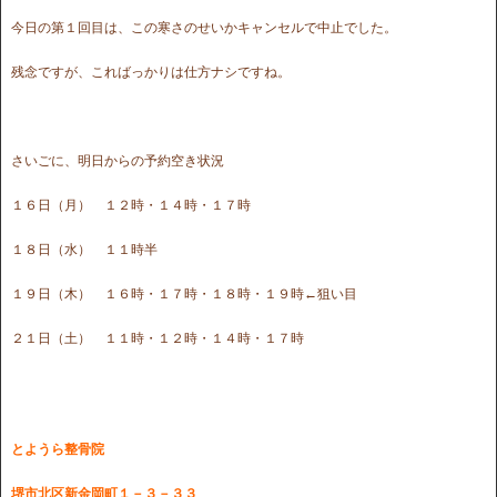
今日の第１回目は、この寒さのせいかキャンセルで中止でした。
残念ですが、こればっかりは仕方ナシですね。
さいごに、明日からの予約空き状況
１６日（月） １２時・１４時・１７時
１８日（水） １１時半
１９日（木） １６時・１７時・１８時・１９時←狙い目
２１日（土） １１時・１２時・１４時・１７時
とようら整骨院
堺市北区新金岡町１－３－３３