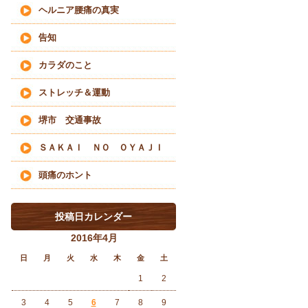
ヘルニア腰痛の真実
告知
カラダのこと
ストレッチ＆運動
堺市 交通事故
ＳＡＫＡＩ ＮＯ ＯＹＡＪＩ
頭痛のホント
投稿日カレンダー
2016年4月
日
月
火
水
木
金
土
1
2
3
4
5
6
7
8
9