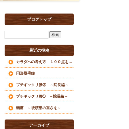
ブログトップ
最近の投稿
カラダへの考え方 １００点を目指すな
円形脱毛症
プチギックリ腰② ～院長編～
プチギックリ腰➀ ～院長編～
頭痛 ～後頭部の重さを～
アーカイブ