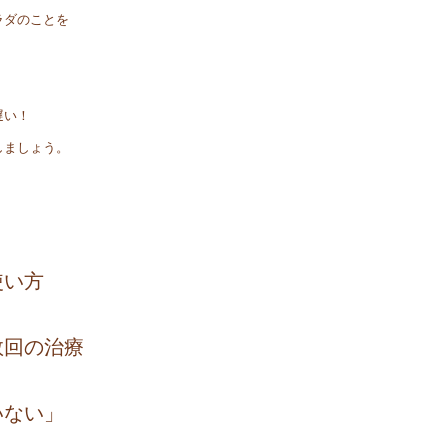
ラダのことを
遅い！
しましょう。
。
使い方
数回の治療
いない」