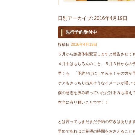
日別アーカイブ:
2016年4月19日
先行予約受付中
投稿日
2016年4月19日
５月から診療体制変更しますと報告させて
４月中はもちろんのこと、５月３日からの
早くも 「予約だけにしてみる！その方が
ケアもきっちり出来そうなイメージが湧い
僕の意志を汲み取っていただける方も増え
本当に有り難いことです！！
とは言ってもまだまだ予約の空きはありま
早めであればご希望の時間をおさえること