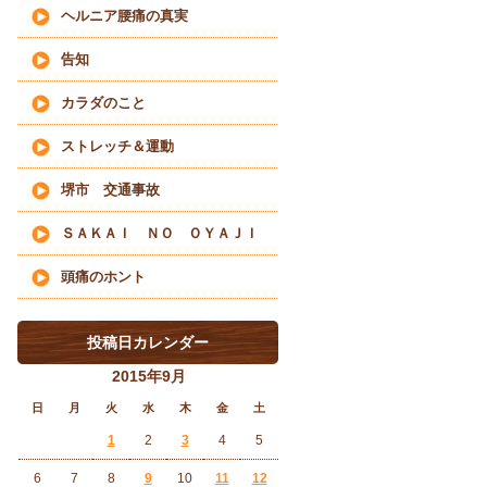
ヘルニア腰痛の真実
告知
カラダのこと
ストレッチ＆運動
堺市 交通事故
ＳＡＫＡＩ ＮＯ ＯＹＡＪＩ
頭痛のホント
投稿日カレンダー
2015年9月
日
月
火
水
木
金
土
1
2
3
4
5
6
7
8
9
10
11
12