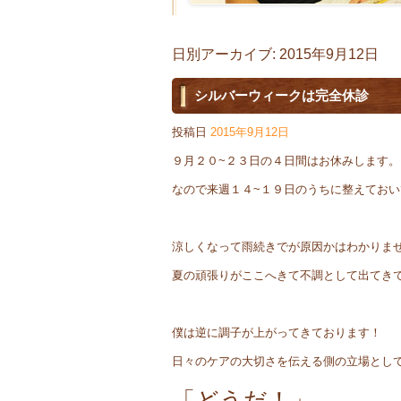
日別アーカイブ:
2015年9月12日
シルバーウィークは完全休診
投稿日
2015年9月12日
９月２０~２３日の４日間はお休みします。
なので来週１４~１９日のうちに整えてお
涼しくなって雨続きでが原因かはわかりま
夏の頑張りがここへきて不調として出てき
僕は逆に調子が上がってきております！
日々のケアの大切さを伝える側の立場とし
「どうだ！」