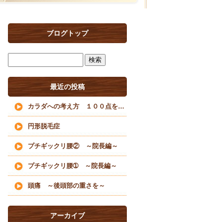
ブログトップ
最近の投稿
カラダへの考え方 １００点を目指すな
円形脱毛症
プチギックリ腰② ～院長編～
プチギックリ腰➀ ～院長編～
頭痛 ～後頭部の重さを～
アーカイブ