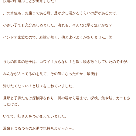
快晴の中遊ぶことが出来ました！
川の水位も、お腹まである所、足が少し浸かるくらいの所があるので、
小さい子でも充分楽しめました。流れも、そんなに早く無いかな？
インドア家族なので、経験が無く、他と比べようがありません。笑
うちの四歳の息子は、コワイ！入らない！と散々喚き散らしていたのですが、
みんなが入ってるのを見て、その気になったのか、最後は
帰りたくな～い！と駄々をこねていました。
旦那と子供たちは探検隊を作り、川の端から端まで、探検、魚や蛙、カニも少
しだけど、
いてて、蛙さんをつかまえていました。
温泉もつるつるのお湯で気持ちよかった～。