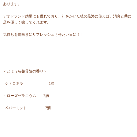
あります。
デオドランド効果にも優れており、汗をかいた後の足浴に使えば、消臭と共に
足を優しく癒してくれます。
気持ちを前向きにリフレッシュさせたい日に！！
＜とようら整骨院の香り＞
･シトロネラ 1滴
・ローズゼラニウム 2滴
･ペパーミント 2滴