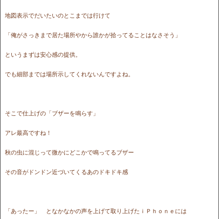
地図表示でだいたいのとこまでは行けて
「俺がさっきまで居た場所やから誰かが拾ってることはなさそう」
というまずは安心感の提供。
でも細部までは場所示してくれないんですよね。
そこで仕上げの「ブザーを鳴らす」
アレ最高ですね！
秋の虫に混じって微かにどこかで鳴ってるブザー
その音がドンドン近づいてくるあのドキドキ感
「あったー」 となかなかの声を上げて取り上げたｉＰｈｏｎｅには