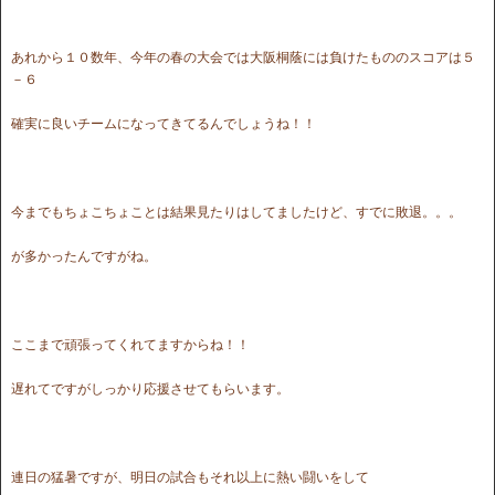
あれから１０数年、今年の春の大会では大阪桐蔭には負けたもののスコアは５
－６
確実に良いチームになってきてるんでしょうね！！
今までもちょこちょことは結果見たりはしてましたけど、すでに敗退。。。
が多かったんですがね。
ここまで頑張ってくれてますからね！！
遅れてですがしっかり応援させてもらいます。
連日の猛暑ですが、明日の試合もそれ以上に熱い闘いをして