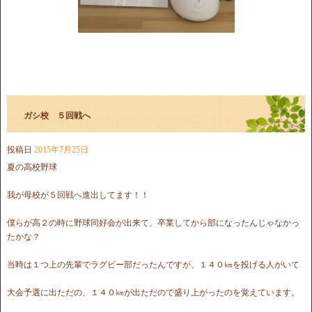
ガシ校 ５回戦へ
投稿日
2015年7月25日
夏の高校野球
我が母校が５回戦へ進出してます！！
僕らが高２の時に野球同好会が出来て、卒業してから部になったんじゃなかっ
たかな？
当時は１つ上の先輩でラグビー部だったんですが、１４０㎞を投げる人がいて
大会予選に出ただの、１４０㎞が出ただので盛り上がったのを覚えています。