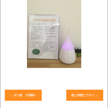
←
ガシ校 ５回戦へ
枕と布団とワタシ
→