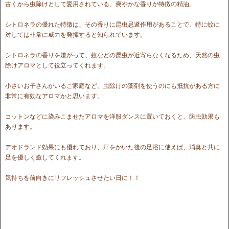
古くから虫除けとして愛用されている、爽やかな香りが特徴の精油。
シトロネラの優れた特徴は、その香りに昆虫忌避作用があることで、特に蚊に
対しては非常に威力を発揮すると知られています。
シトロネラの香りを嫌がって、蚊などの昆虫が近寄らなくなるため、天然の虫
除けアロマとして役立ってくれます。
小さいお子さんがいるご家庭など、虫除けの薬剤を使うのにも抵抗がある方に
非常に有効なアロマかと思います。
コットンなどに染みこませたアロマを洋服ダンスに置いておくと、防虫効果も
あります。
デオドランド効果にも優れており、汗をかいた後の足浴に使えば、消臭と共に
足を優しく癒してくれます。
気持ちを前向きにリフレッシュさせたい日に！！