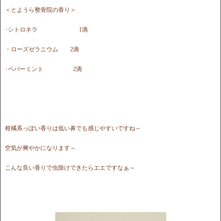
＜とようら整骨院の香り＞
･シトロネラ 1滴
・ローズゼラニウム 2滴
･ペパーミント 2滴
柑橘系っぽい香りは低い鼻でも感じやすいですね～
空気が爽やかになります～
こんな良い香りで虫除けできたらエエですなぁ～