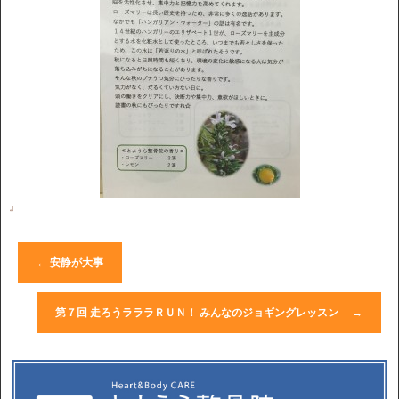
』
←
安静が大事
第７回 走ろうラララＲＵＮ！ みんなのジョギングレッスン
→