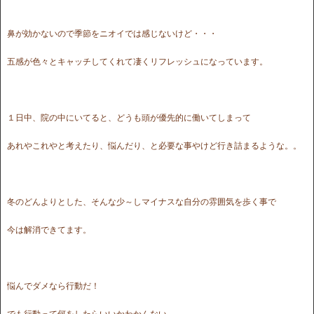
鼻が効かないので季節をニオイでは感じないけど・・・
五感が色々とキャッチしてくれて凄くリフレッシュになっています。
１日中、院の中にいてると、どうも頭が優先的に働いてしまって
あれやこれやと考えたり、悩んだり、と必要な事やけど行き詰まるような。。
冬のどんよりとした、そんな少～しマイナスな自分の雰囲気を歩く事で
今は解消できてます。
悩んでダメなら行動だ！
でも行動って何をしたらいいかわかんない。