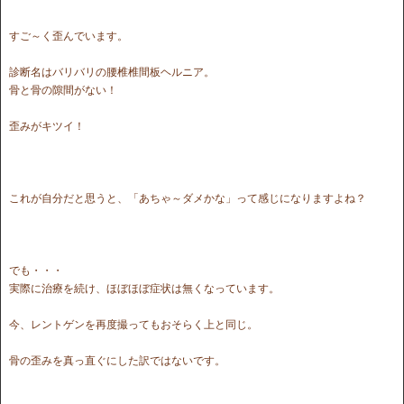
すご～く歪んでいます。
診断名はバリバリの腰椎椎間板ヘルニア。
骨と骨の隙間がない！
歪みがキツイ！
これが自分だと思うと、「あちゃ～ダメかな」って感じになりますよね？
でも・・・
実際に治療を続け、ほぼほぼ症状は無くなっています。
今、レントゲンを再度撮ってもおそらく上と同じ。
骨の歪みを真っ直ぐにした訳ではないです。