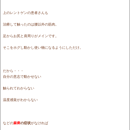
上のレントゲンの患者さんも
治療して触ったのは腰以外の筋肉。
足からお尻と肩周りがメインです。
そこをホグし動かし使い物になるようにしただけ。
だから・・・
自分の意志で動かせない
触られてわからない
温度感覚がわからない
などの
麻痺
の症状
がなければ