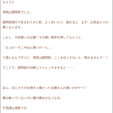
もらうと
原因は股関節でした。
股関節脱臼で生まれてきた私、よく歩いたり、疲れると、まず、お尻あたりが
痛くなります。
しかし、今回痛いのは腰！その痛い箇所を押してもらうと、
「えぇわ～そこやねん痛いの～ん。」
て感じなんですけど、原因は股関節、ここをほぐさないと、取れませんで～！
てことで、股関節の治療とストレッチをすると・・・
あら。左にカラダを倒すと痛かった右腰さんの痛いのがナイ！
腰を触っていないのに腰の痛みがなくなる。
不思議な感覚です。