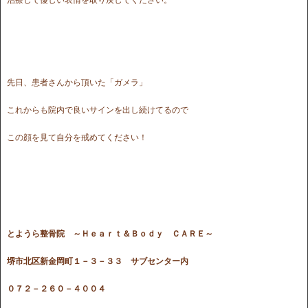
先日、患者さんから頂いた「ガメラ」
これからも院内で良いサインを出し続けてるので
この顔を見て自分を戒めてください！
とようら整骨院 ～Ｈｅａｒｔ＆Ｂｏｄｙ ＣＡＲＥ～
堺市北区新金岡町１－３－３３ サブセンター内
０７２－２６０－４００４