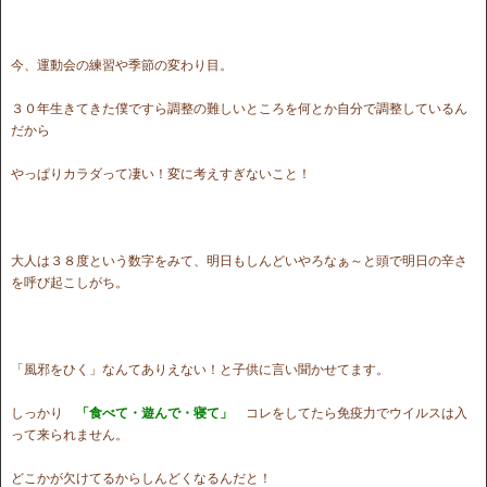
今、運動会の練習や季節の変わり目。
３０年生きてきた僕ですら調整の難しいところを何とか自分で調整しているん
だから
やっぱりカラダって凄い！変に考えすぎないこと！
大人は３８度という数字をみて、明日もしんどいやろなぁ～と頭で明日の辛さ
を呼び起こしがち。
「風邪をひく」なんてありえない！と子供に言い聞かせてます。
しっかり
「食べて・遊んで・寝て」
コレをしてたら免疫力でウイルスは入
って来られません。
どこかが欠けてるからしんどくなるんだと！