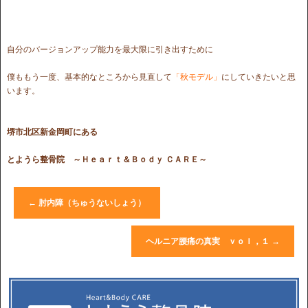
自分のバージョンアップ能力を最大限に引き出すために
僕ももう一度、基本的なところから見直して
「秋モデル」
にしていきたいと思
います。
堺市北区新金岡町にある
とようら整骨院
～Ｈｅａｒｔ＆Ｂｏｄｙ ＣＡＲＥ～
←
肘内障（ちゅうないしょう）
ヘルニア腰痛の真実 ｖｏｌ，１
→