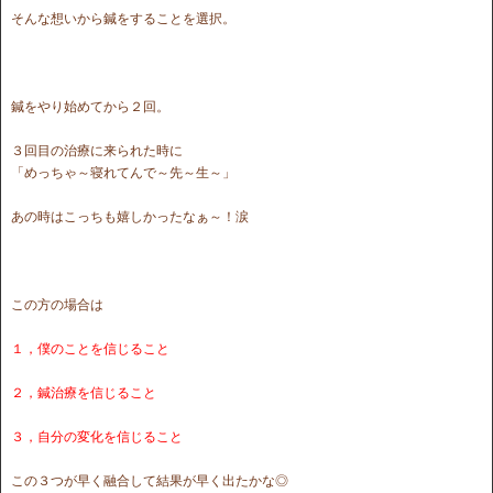
そんな想いから鍼をすることを選択。
鍼をやり始めてから２回。
３回目の治療に来られた時に
「めっちゃ～寝れてんで～先～生～」
あの時はこっちも嬉しかったなぁ～！涙
この方の場合は
１，僕のことを信じること
２，鍼治療を信じること
３，自分の変化を信じること
この３つが早く融合して結果が早く出たかな◎