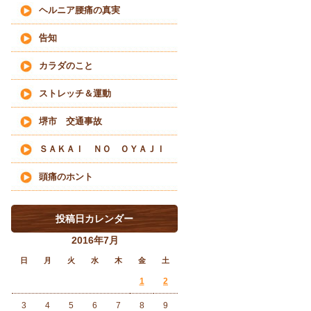
ヘルニア腰痛の真実
告知
カラダのこと
ストレッチ＆運動
堺市 交通事故
ＳＡＫＡＩ ＮＯ ＯＹＡＪＩ
頭痛のホント
投稿日カレンダー
2016年7月
日
月
火
水
木
金
土
1
2
3
4
5
6
7
8
9