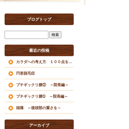
ブログトップ
最近の投稿
カラダへの考え方 １００点を目指すな
円形脱毛症
プチギックリ腰② ～院長編～
プチギックリ腰➀ ～院長編～
頭痛 ～後頭部の重さを～
アーカイブ