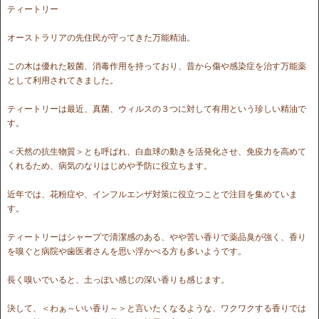
ティートリー
オーストラリアの先住民が守ってきた万能精油。
この木は優れた殺菌、消毒作用を持っており、昔から傷や感染症を治す万能薬
として利用されてきました。
ティートリーは最近、真菌、ウィルスの３つに対して有用という珍しい精油で
す。
＜天然の抗生物質＞とも呼ばれ、白血球の動きを活発化させ、免疫力を高めて
くれるため、病気のなりはじめや予防に役立ちます。
近年では、花粉症や、インフルエンザ対策に役立つことで注目を集めていま
す。
ティートリーはシャープで清潔感のある、やや苦い香りで薬品臭が強く、香り
を嗅ぐと病院や歯医者さんを思い浮かべる方も多いようです。
長く嗅いでいると、土っぽい感じの深い香りも感じます。
決して、＜わぁ～いい香り～＞と言いたくなるような、ワクワクする香りでは