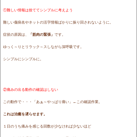
①難しい情報は捨ててシンプルに考えよう
難しい傷病名やネットの活字情報ばかりに振り回されないように。
症状の原因は、
「筋肉の緊張」
です。
ゆっく～りとリラック～スしながら深呼吸です。
シンプルにシンプルに。
②痛みの出る動作の確認はしない
この動作で・・・「あぁ～やっぱり痛い」←この確認作業。
これは治癒を遅らせます。
１日のうち痛みを感じる回数が少なければ少ないほど