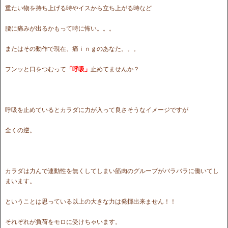
重たい物を持ち上げる時やイスから立ち上がる時など
腰に痛みが出るかもって時に怖い。。。
またはその動作で現在、痛ｉｎｇのあなた。。。
フンッと口をつむって
「呼吸」
止めてませんか？
呼吸を止めているとカラダに力が入って良さそうなイメージですが
全くの逆。
カラダは力んで連動性を無くしてしまい筋肉のグループがバラバラに働いてし
まいます。
ということは思っている以上の大きな力は発揮出来ません！！
それぞれが負荷をモロに受けちゃいます。