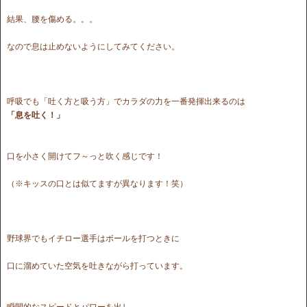
結果、腰を傷める。。。
なので息は止めないようにしてみてください。
呼吸でも「吐く方と吸う方」でカラダの力を一番発揮出来るのは
「息を吐く！」
口を小さく開けてフ～っと吹く感じです！
（※キッスの口とは似てますが異なります！笑）
野球界でもイチロー選手はボールを打つときに
口に溜めていた空気を吐きながら打っています。
瞬間的なスピードとパワーを出し