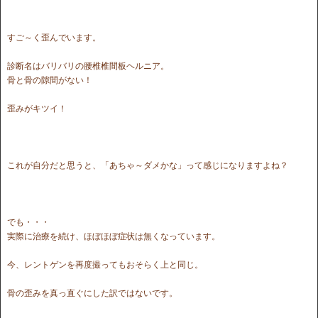
すご～く歪んでいます。
診断名はバリバリの腰椎椎間板ヘルニア。
骨と骨の隙間がない！
歪みがキツイ！
これが自分だと思うと、「あちゃ～ダメかな」って感じになりますよね？
でも・・・
実際に治療を続け、ほぼほぼ症状は無くなっています。
今、レントゲンを再度撮ってもおそらく上と同じ。
骨の歪みを真っ直ぐにした訳ではないです。