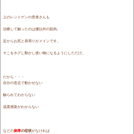
上のレントゲンの患者さんも
治療して触ったのは腰以外の筋肉。
足からお尻と肩周りがメインです。
そこをホグし動かし使い物になるようにしただけ。
だから・・・
自分の意志で動かせない
触られてわからない
温度感覚がわからない
などの
麻痺
の症状
がなければ