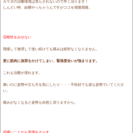
カラダの治癒環境は荒らされないので早く治ります！
しんどい時、結構やっちゃうんですがココを我慢我慢。
③根性をみせない
我慢して無理して使い続けても痛みは絶対なくなりません。
更に筋肉に負荷をかけてしまい、緊張度合いが強まります。
これも治癒が遅れます。
痛いのに姿勢や立ち方を気にしたり・・・不恰好でも楽な姿勢でいてくださ
い。
痛みがなくなると姿勢も自然と戻りますから。
④痛いことから意識をそらす