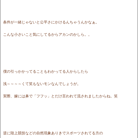
条件が一緒じゃないと公平さにかけるんちゃうんかなぁ。
こんな小さいこと気にしてるからアカンのかしら。。
僕の引っかかってることもわかってる人からしたら
浅～～～～くて笑もないモンなんでしょうが。
実際、嫁には鼻で「フフッ」とだけ言われて流されましたからね。笑
逆に陸上競技などの自然現象ありきでスポーツされてる方の