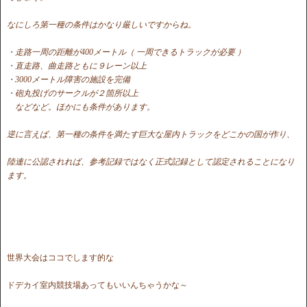
なにしろ第一種の条件はかなり厳しいですからね。
・走路一周の距離が400メートル（ 一周できるトラックが必要 ）
・直走路、曲走路ともに９レーン以上
・3000メートル障害の施設を完備
・砲丸投げのサークルが２箇所以上
などなど。ほかにも条件があります。
逆に言えば、第一種の条件を満たす巨大な屋内トラックをどこかの
国が作り、
陸連に公認されれば、参考記録ではなく正式記録として
認定されることになり
ます。
世界大会はココでします的な
ドデカイ室内競技場あってもいいんちゃうかな～