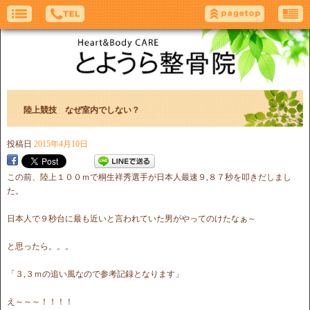
陸上競技 なぜ室内でしない？
投稿日
2015年4月10日
この前、陸上１００ｍで桐生祥秀選手が日本人最速９,８７秒を叩きだしまし
た。
日本人で９秒台に最も近いと言われていた男がやってのけたなぁ～
と思ったら。。。
「３,３ｍの追い風なので参考記録となります」
え～～～！！！！