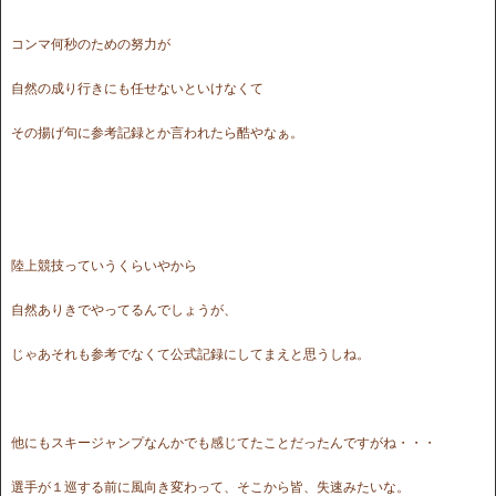
コンマ何秒のための努力が
自然の成り行きにも任せないといけなくて
その揚げ句に参考記録とか言われたら酷やなぁ。
陸上競技っていうくらいやから
自然ありきでやってるんでしょうが、
じゃあそれも参考でなくて公式記録にしてまえと思うしね。
他にもスキージャンプなんかでも感じてたことだったんですがね・・・
選手が１巡する前に風向き変わって、そこから皆、失速みたいな。