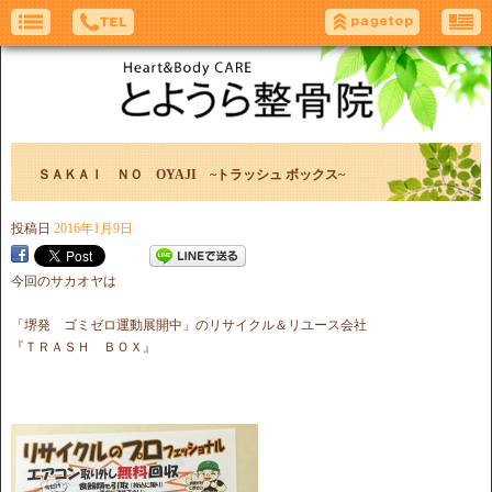
ＳＡＫＡＩ ＮＯ OYAJI ~トラッシュ ボックス~
投稿日
2016年1月9日
今回のサカオヤは
「堺発 ゴミゼロ運動展開中」のリサイクル＆リユース会社
『ＴＲＡＳＨ ＢＯＸ』